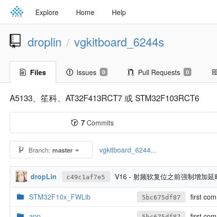
Explore
Home
Help
droplin
vgkitboard_6244s
/
Files
Issues
Pull Requests
0
0
A5133、笙科、AT32F413RCT7 或 STM32F103RCT6
7
Commits
vgkitboard_6244...
Branch:
master
dropLin
V16 - 射频软复位之前强制增加
c49c1af7e5
STM32F10x_FWLib
first com
5bc675df87
app
first com
5bc675df87