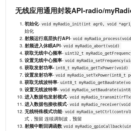
无线应用通用封装API-radio/myRadio
初始化
-
void myRadio_init(int agr0, void *agr1
始化
射频运行底层执行API
-
void myRadio_process(voi
射频进入休眠API
-
void myRadio_abort(void)
获取无线中心频率
-
uint32_t myRadio_getFrequenc
设置无线中心频率
-
void myRadio_setFrequency(ui
获取发射功率-
int8_t myRadio_getTxPower(void)
设置发射功率
-
void myRadio_setTxPower(int8_t p
获取无线波特率
-
uint8_t myRadio_getBaudrate(vo
设置无线波特率
-
void myRadio_setBaudrate(uint8
进入数据包发射模式
-
void myRadio_transmit(rfTx
进入数据包接收模式
-
void myRadio_receiver(void
无线特殊模式功能
-
void myRadio_setCtrl(control
式，预留 连续调制波，预留
射频中断回调函数
void myRadio_gpioCallback(ui