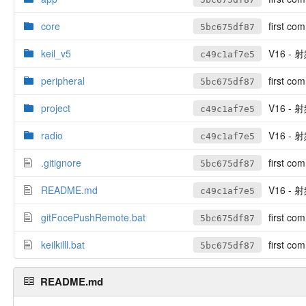
core
first com
5bc675df87
keil_v5
V16 
c49c1af7e5
peripheral
first com
5bc675df87
project
V16 
c49c1af7e5
radio
V16 
c49c1af7e5
.gitignore
first com
5bc675df87
README.md
V16 
c49c1af7e5
gitFocePushRemote.bat
first com
5bc675df87
keilkilll.bat
first com
5bc675df87
README.md