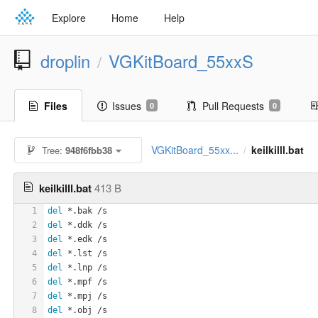
Explore
Home
Help
droplin
VGKitBoard_55xxS
/
Files
Issues
Pull Requests
0
0
VGKitBoard_55xx...
keilkilll.bat
Tree:
948f6fbb38
/
keilkilll.bat
413 B
1
del
 *.bak /s
2
del
 *.ddk /s
3
del
 *.edk /s
4
del
 *.lst /s
5
del
 *.lnp /s
6
del
 *.mpf /s
7
del
 *.mpj /s
8
del
 *.obj /s