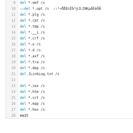
9
del
 *.omf /s
10
::
del
 *.opt /s  ::²»ÔÊÐíÉ¾³ýJLINKµÄÉèÖÃ
11
del
 *.plg /s
12
del
 *.rpt /s
13
del
 *.tmp /s
14
del
 *.__i /s
15
del
 *.crf /s
16
del
 *.o /s
17
del
 *.d /s
18
del
 *.axf /s
19
del
 *.tra /s
20
del
 *.dep /s           
21
del
 JLinkLog.txt /s
22
23
del
 *.iex /s
24
del
 *.htm /s
25
del
 *.sct /s
26
del
 *.map /s
27
del
 *.hex /s
28
exit