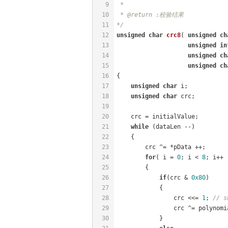
9
 * 
10
 * @return :校验结果
11
*/
12
unsigned
char
crc8
( 
unsigned
ch
13
unsigned
in
14
unsigned
ch
15
unsigned
ch
16
{
17
unsigned
char
 i;
18
unsigned
char
 crc;
19
20
    crc = initialValue;
21
while
 (dataLen --)
22
    {
23
        crc ^= *pData ++;
24
for
( i = 
0
; i < 
8
; i++ 
25
        {
26
if
(crc & 
0x80
)
27
            {
28
                crc <<= 
1
; 
// s
29
                crc ^= polynomi
30
            }