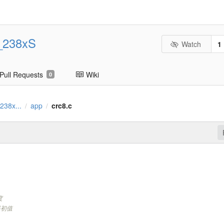
_238xS
Watch
1
Pull Requests
Wiki
0
238x...
app
crc8.c
/
/
度
结果初值