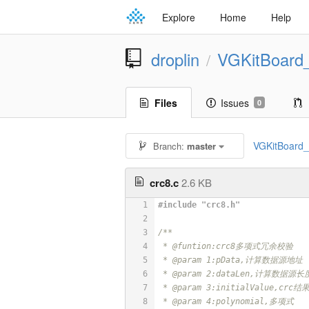
Explore
Home
Help
droplin
VGKitBoard
/
Files
Issues
0
VGKitBoard_
Branch:
master
crc8.c
2.6 KB
1
#
include
"crc8.h"
2
3
/**
4
 * @funtion:crc8多项式冗余校验
5
 * @param 1:pData,计算数据源地址
6
 * @param 2:dataLen,计算数据源长
7
 * @param 3:initialValue,crc
8
 * @param 4:polynomial,多项式