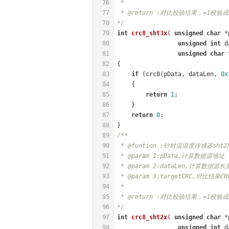
76
 * 
77
 * @return :对比校验结果，=1校验
78
*/
79
int
crc8_sht3x
( 
unsigned
char
 *
80
unsigned
int
 d
81
unsigned
char
 
82
{
83
if
 (crc8(pData, dataLen, 
0x
84
    {
85
return
1
;
86
    }
87
return
0
;
88
}
89
/**
90
 * @funtion :针对温湿度传感器sht
91
 * @param 1:pData,计算数据源地址
92
 * @param 2:dataLen,计算数据源长
93
 * @param 3:targetCRC,对比结果CR
94
 * 
95
 * @return :对比校验结果，=1校验
96
*/
97
int
crc8_sht2x
( 
unsigned
char
 *
98
unsigned
int
 d