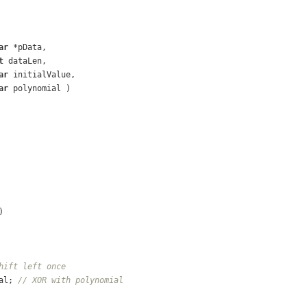
ar
 *pData, 
t
 dataLen,
ar
 initialValue, 
ar
 polynomial )
)
hift left once
al; 
// XOR with polynomial