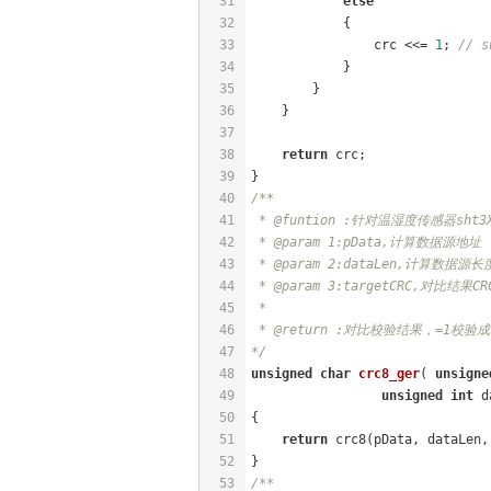
31
else
32
            { 
33
                crc <<= 
1
; 
// s
34
            }
35
        }
36
    }
37
38
return
 crc;
39
}
40
/**
41
 * @funtion :针对温湿度传感器sht
42
 * @param 1:pData,计算数据源地址
43
 * @param 2:dataLen,计算数据源长
44
 * @param 3:targetCRC,对比结果CR
45
 * 
46
 * @return :对比校验结果，=1校验
47
*/
48
unsigned
char
crc8_ger
( 
unsigne
49
unsigned
int
 d
50
{
51
return
 crc8(pData, dataLen,
52
}
53
/**