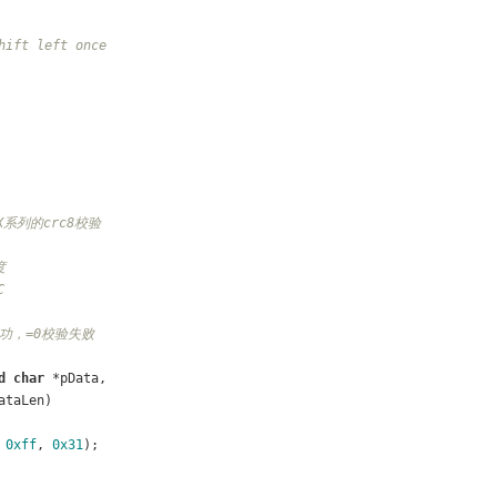
hift left once
3X系列的crc8校验
度
C
成功，=0校验失败
d
char
 *pData, 
ataLen)
 
0xff
, 
0x31
);